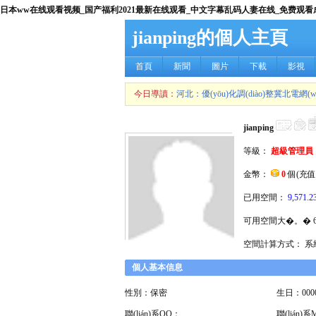
日本ww在线观看视频_国产福利2021最新在线观看_中文字幕乱码人妻在线_免费观看成
jianping的個人主頁
首頁
新聞
圖片
下載
影視
今日導讀：
河北：優(yōu)化調(diào)整冀北電網
jianping
等級：
超級管理員
金幣：
0
個(
充值
已用空間：
9,571.2
可用空間大�。� 600.
空間計算方式： 系統(
個人基本信息
性別：保密
生日：0000
聯(lián)系QQ：
聯(lián)