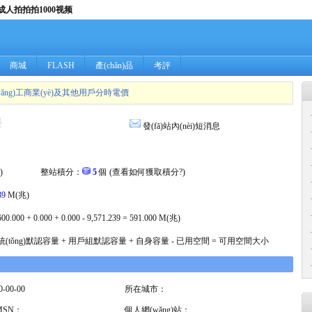
人拍拍拍1000视频
商城
FLASH
產(chǎn)品
考評
(wǎng)工商業(yè)及其他用戶分時電價
發(fā)站內(nèi)短消息
) 整站積分：
5
個 (
查看如何獲取積分?
)
39
M(兆)
000 + 0.000 + 0.000 - 9,571.239 = 591.000 M(兆)
tǒng)默認容量 + 用戶組默認容量 + 自身容量 - 已用空間 = 可用空間大小
-00-00
所在城市：
系MSN：
個人網(wǎng)站：