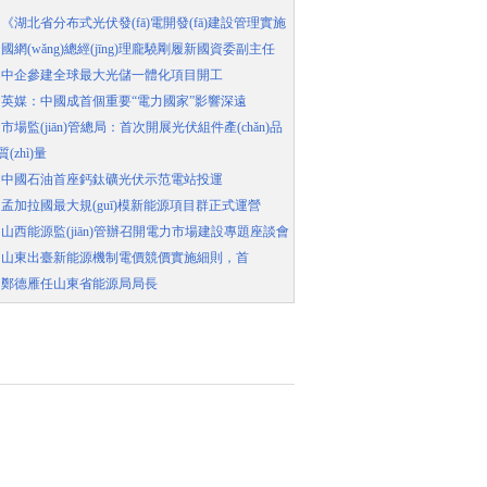
·
《湖北省分布式光伏發(fā)電開發(fā)建設管理實施
·
國網(wǎng)總經(jīng)理龐驍剛履新國資委副主任
·
中企參建全球最大光儲一體化項目開工
·
英媒：中國成首個重要“電力國家”影響深遠
·
市場監(jiān)管總局：首次開展光伏組件產(chǎn)品
質(zhì)量
·
中國石油首座鈣鈦礦光伏示范電站投運
·
孟加拉國最大規(guī)模新能源項目群正式運營
·
山西能源監(jiān)管辦召開電力市場建設專題座談會
·
山東出臺新能源機制電價競價實施細則，首
·
鄭德雁任山東省能源局局長