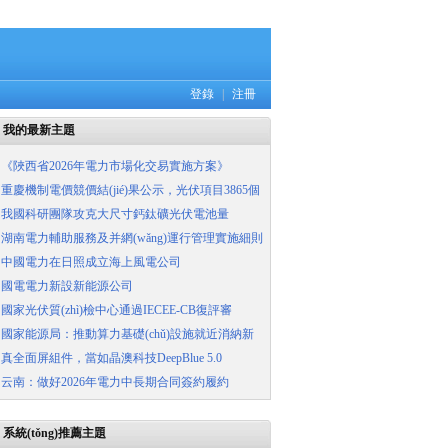
登錄
|
注冊
我的最新主題
·
《陜西省2026年電力市場化交易實施方案》
·
重慶機制電價競價結(jié)果公示，光伏項目3865個
·
我國科研團隊攻克大尺寸鈣鈦礦光伏電池量
·
湖南電力輔助服務及并網(wǎng)運行管理實施細則
·
中國電力在日照成立海上風電公司
·
國電電力新設新能源公司
·
國家光伏質(zhì)檢中心通過IECEE-CB復評審
·
國家能源局：推動算力基礎(chǔ)設施就近消納新
·
真全面屏組件，當如晶澳科技DeepBlue 5.0
·
云南：做好2026年電力中長期合同簽約履約
系統(tǒng)推薦主題